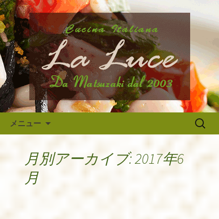
府中市、国分寺、調布などから近いイ
タリア料理『ラ・ルーチェ』のブログ
府中のイタリア料理『ラ・ルー
です。旬の食材の入荷情報や、新メニ
チェ』の最新情報
ュー・限定メニューなどの最新情報、
アルバイトさんや調理スタッフの求人
情報まで幅広く当店の情報をお届けい
たします。
コンテンツへ移動
検
メニュー
索:
月別アーカイブ: 2017年6
月