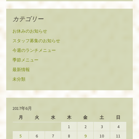
カテゴリー
お休みのお知らせ
スタッフ募集のお知らせ
今週のランチメニュー
季節メニュー
最新情報
未分類
2017年6月
月
火
水
木
金
土
日
1
2
3
4
5
6
7
8
9
10
11