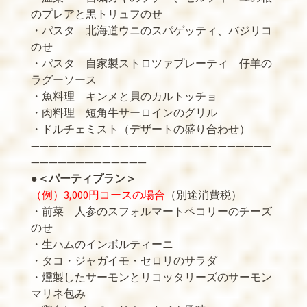
のプレアと黒トリュフのせ
・パスタ 北海道ウニのスパゲッティ、バジリコ
のせ
・パスタ 自家製ストロツァプレーティ 仔羊の
ラグーソース
・魚料理 キンメと貝のカルトッチョ
・肉料理 短角牛サーロインのグリル
・ドルチェミスト（デザートの盛り合わせ）
———————————————————————————
—————————————
●
＜パーティプラン＞
（例）3,000円コースの場合
（別途消費税）
・前菜 人参のスフォルマートペコリーのチーズ
のせ
・生ハムのインボルティーニ
・タコ・ジャガイモ・セロリのサラダ
・燻製したサーモンとリコッタリーズのサーモン
マリネ包み