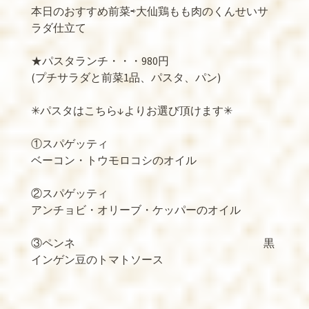
本日のおすすめ前菜⇨大仙鶏もも肉のくんせいサ
ラダ仕立て
★パスタランチ・・・980円
(プチサラダと前菜1品、パスタ、パン)
✳︎パスタはこちら↓よりお選び頂けます✳︎
①スパゲッティ
ベーコン・トウモロコシのオイル
②スパゲッティ
アンチョビ・オリーブ・ケッパーのオイル
③ペンネ 黒
インゲン豆のトマトソース