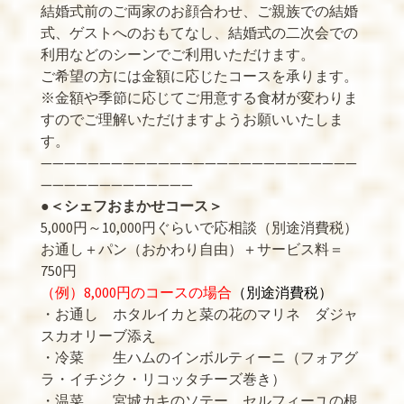
結婚式前のご両家のお顔合わせ、ご親族での結婚
式、ゲストへのおもてなし、結婚式の二次会での
利用などのシーンでご利用いただけます。
ご希望の方には金額に応じたコースを承ります。
※金額や季節に応じてご用意する食材が変わりま
すのでご理解いただけますようお願いいたしま
す。
———————————————————————————
—————————————
●
＜シェフおまかせコース＞
5,000円～10,000円ぐらいで応相談（別途消費税）
お通し＋パン（おかわり自由）＋サービス料＝
750円
（例）8,000円のコースの場合
（別途消費税）
・お通し ホタルイカと菜の花のマリネ ダジャ
スカオリーブ添え
・冷菜 生ハムのインボルティーニ（フォアグ
ラ・イチジク・リコッタチーズ巻き）
・温菜 宮城カキのソテー、セルフィーユの根