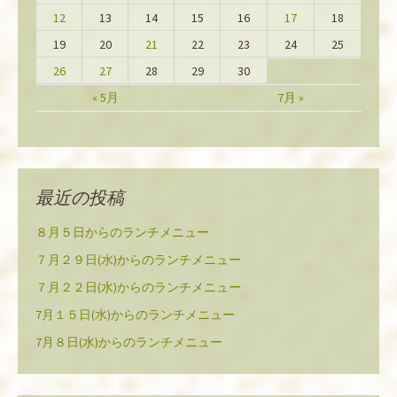
12
13
14
15
16
17
18
19
20
21
22
23
24
25
26
27
28
29
30
« 5月
7月 »
最近の投稿
８月５日からのランチメニュー
７月２９日(水)からのランチメニュー
７月２２日(水)からのランチメニュー
7月１５日(水)からのランチメニュー
7月８日(水)からのランチメニュー