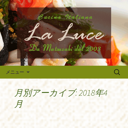
府中市、国分寺、調布などから近いイ
タリア料理『ラ・ルーチェ』のブログ
府中のイタリア料理『ラ・ルー
です。旬の食材の入荷情報や、新メニ
チェ』の最新情報
ュー・限定メニューなどの最新情報、
アルバイトさんや調理スタッフの求人
情報まで幅広く当店の情報をお届けい
たします。
コンテンツへ移動
検
メニュー
索:
月別アーカイブ: 2018年4
月