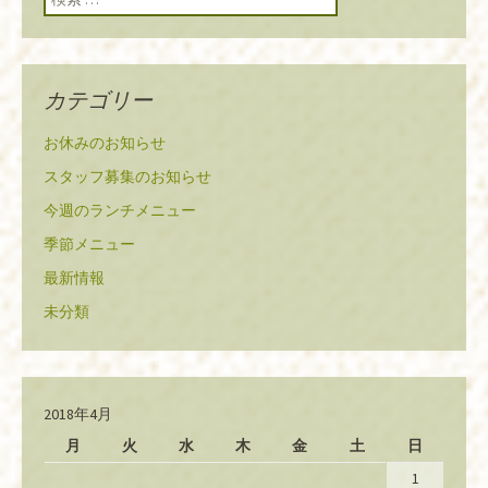
カテゴリー
お休みのお知らせ
スタッフ募集のお知らせ
今週のランチメニュー
季節メニュー
最新情報
未分類
2018年4月
月
火
水
木
金
土
日
1