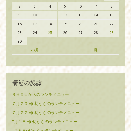
2
3
4
5
6
7
8
9
10
11
12
13
14
15
16
17
18
19
20
21
22
23
24
25
26
27
28
29
30
« 2月
5月 »
最近の投稿
８月５日からのランチメニュー
７月２９日(水)からのランチメニュー
７月２２日(水)からのランチメニュー
7月１５日(水)からのランチメニュー
7月８日(水)からのランチメニュー