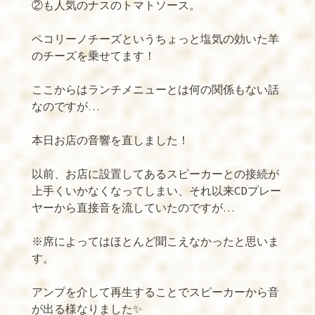
②も人気のナスのトマトソース。
ペコリーノチーズというちょっと塩気の効いた羊
のチーズを乗せてます！
ここからはランチメニューとは何の関係もない話
なのですが
…
本日お店の音響を直しました！
以前、お店に設置してあるスピーカーとの接続が
上手くいかなくなってしまい、それ以来
CD
プレー
ヤーから直接音を流していたのですが
…
※
席によってはほとんど聞こえなかったと思いま
す。
アンプを介して再生することでスピーカーから音
が出る様なりました
✨