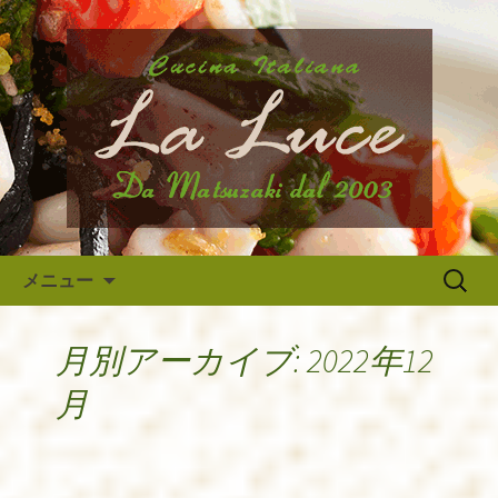
府中市、国分寺、調布などから近いイ
タリア料理『ラ・ルーチェ』のブログ
府中のイタリア料理『ラ・ルー
です。旬の食材の入荷情報や、新メニ
チェ』の最新情報
ュー・限定メニューなどの最新情報、
アルバイトさんや調理スタッフの求人
情報まで幅広く当店の情報をお届けい
たします。
コンテンツへ移動
検
メニュー
索:
月別アーカイブ: 2022年12
月