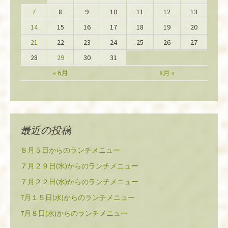
7
8
9
10
11
12
13
14
15
16
17
18
19
20
21
22
23
24
25
26
27
28
29
30
31
« 6月
8月 »
最近の投稿
８月５日からのランチメニュー
７月２９日(水)からのランチメニュー
７月２２日(水)からのランチメニュー
7月１５日(水)からのランチメニュー
7月８日(水)からのランチメニュー