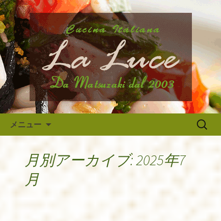
府中市、国分寺、調布などから近いイ
タリア料理『ラ・ルーチェ』のブログ
府中のイタリア料理『ラ・ルー
です。旬の食材の入荷情報や、新メニ
チェ』の最新情報
ュー・限定メニューなどの最新情報、
アルバイトさんや調理スタッフの求人
情報まで幅広く当店の情報をお届けい
たします。
コンテンツへ移動
検
メニュー
索:
月別アーカイブ: 2025年7
月