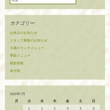
カテゴリー
お休みのお知らせ
スタッフ募集のお知らせ
今週のランチメニュー
季節メニュー
最新情報
未分類
2025年7月
月
火
水
木
金
土
日
1
2
3
4
5
6