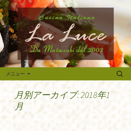
府中市、国分寺、調布などから近いイ
タリア料理『ラ・ルーチェ』のブログ
府中のイタリア料理『ラ・ルー
です。旬の食材の入荷情報や、新メニ
チェ』の最新情報
ュー・限定メニューなどの最新情報、
アルバイトさんや調理スタッフの求人
情報まで幅広く当店の情報をお届けい
たします。
コンテンツへ移動
検
メニュー
索:
月別アーカイブ: 2018年1
月