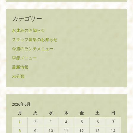
カテゴリー
お休みのお知らせ
スタッフ募集のお知らせ
今週のランチメニュー
季節メニュー
最新情報
未分類
2026年6月
月
火
水
木
金
土
日
1
2
3
4
5
6
7
8
9
10
11
12
13
14