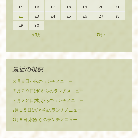
15
16
17
18
19
20
21
22
23
24
25
26
27
28
29
30
« 5月
7月 »
最近の投稿
８月５日からのランチメニュー
７月２９日(水)からのランチメニュー
７月２２日(水)からのランチメニュー
7月１５日(水)からのランチメニュー
7月８日(水)からのランチメニュー