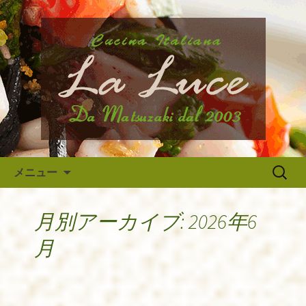
府中市、国分寺、調布などから近いイ
タリア料理『ラ・ルーチェ』のブログ
府中のイタリア料理『ラ・ルー
です。旬の食材の入荷情報や、新メニ
チェ』の最新情報
ュー・限定メニューなどの最新情報、
アルバイトさんや調理スタッフの求人
情報まで幅広く当店の情報をお届けい
たします。
コンテンツへ移動
検
メニュー
索:
月別アーカイブ: 2026年6
月