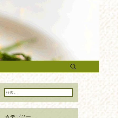
のブログです。旬の食材の入荷情
や調理スタッフの求人情報まで幅
ルーチェ』の
検
索:
検索:
カテゴリー