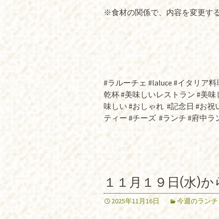
※食材の関係で、内容を変更する場
#ラルーチェ #laluce #イタリア料理 
乾杯 #美味しいレストラン #美味
味しい #おしゃれ
#記念日 #お祝い
ティー #チーズ
#ランチ #府中ラ
１１月１９日(水)
2025年11月16日
今週のランチ