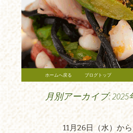
府中市、国分寺、調布など
報や、新メニュー・限定メ
府中のイ
広く当店の情報をお届けい
最新情報
コンテンツへ移動
ホームへ戻る
ブログトップ
月別アーカイブ: 2025
11月26日（水）