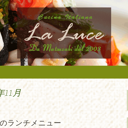
から近いイタリア料理『ラ・ルーチェ』
ニューなどの最新情報、アルバイトさん
タリア料理『ラ・
たします。
年11月
からのランチメニュー