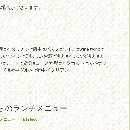
合がございます。
#イタリアン #府中 #パスタ #ワイン #wine #vino #
しいワイン #美味しいお酒 #映え #インスタ映え #美
 #デート #貸切 #コース料理 #アラカルト #スパゲッ
ンチ #府中グルメ #府中イタリアン
からのランチメニュー
メニュー
la-luce