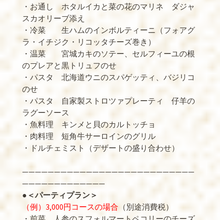
・お通し ホタルイカと菜の花のマリネ ダジャ
スカオリーブ添え
・冷菜 生ハムのインボルティーニ（フォアグ
ラ・イチジク・リコッタチーズ巻き）
・温菜 宮城カキのソテー、セルフィーユの根
のプレアと黒トリュフのせ
・パスタ 北海道ウニのスパゲッティ、バジリコ
のせ
・パスタ 自家製ストロツァプレーティ 仔羊の
ラグーソース
・魚料理 キンメと貝のカルトッチョ
・肉料理 短角牛サーロインのグリル
・ドルチェミスト（デザートの盛り合わせ）
———————————————————————————
—————————————
●
＜パーティプラン＞
（例）3,000円コースの場合
（別途消費税）
・前菜 人参のスフォルマートペコリーのチーズ