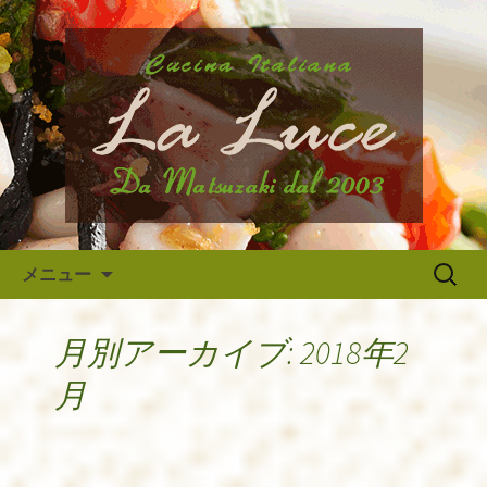
府中市、国分寺、調布などから近いイ
タリア料理『ラ・ルーチェ』のブログ
府中のイタリア料理『ラ・ルー
です。旬の食材の入荷情報や、新メニ
チェ』の最新情報
ュー・限定メニューなどの最新情報、
アルバイトさんや調理スタッフの求人
情報まで幅広く当店の情報をお届けい
たします。
コンテンツへ移動
検
メニュー
索:
月別アーカイブ: 2018年2
月