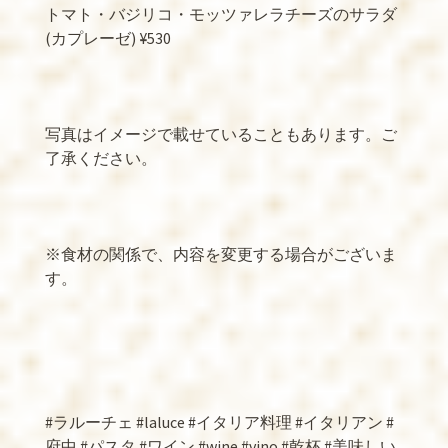
トマト・バジリコ・モッツァレラチーズのサラダ
(
カプレーゼ
) ¥530
写真はイメージで載せていることもあります。ご
了承ください。
※
食材の関係で、内容を変更する場合がございま
す。
#
ラルーチェ
#laluce #
イタリア料理
#
イタリアン
#
府中
#
パスタ
#
ワイン
#wine #vino #
乾杯
#
美味しい