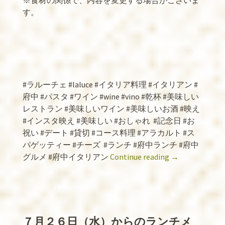
※
食材の関係で、内容を変更する場合がございま
す。
#
ラルーチェ
#laluce #
イタリア料理
#
イタリアン
#
府中
#
パスタ
#
ワイン
#wine #vino #
乾杯
#
美味しい
レストラン
#
美味しいワイン
#
美味しいお酒
#
映え
#
インスタ映え
#
美味しい
#
おしゃれ
#
記念日
#
お
祝い
#
デート
#
貸切
#
コース料理
#
アラカルト
#
ス
パゲッティー
#
チーズ
#
ランチ
#
府中ランチ
#
府中
グルメ
#
府中イタリアン
Continue reading
→
７月２６日（水）からのランチメ