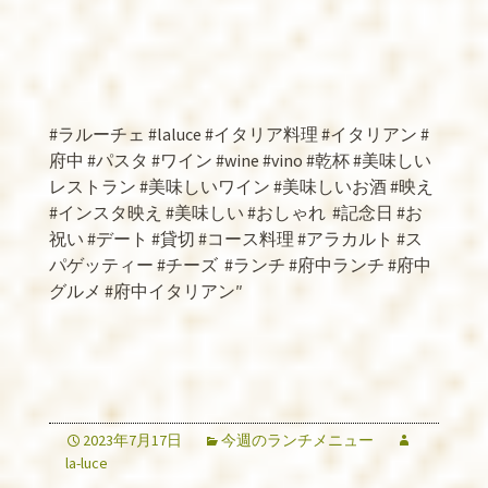
#
ラルーチェ
#laluce #
イタリア料理
#
イタリアン
#
府中
#
パスタ
#
ワイン
#wine #vino #
乾杯
#
美味しい
レストラン
#
美味しいワイン
#
美味しいお酒
#
映え
#
インスタ映え
#
美味しい
#
おしゃれ
#
記念日
#
お
祝い
#
デート
#
貸切
#
コース料理
#
アラカルト
#
ス
パゲッティー
#
チーズ
#
ランチ
#
府中ランチ
#
府中
グルメ
#
府中イタリアン
″
2023年7月17日
今週のランチメニュー
la-luce