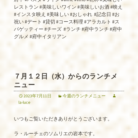
レストラン
#
美味しいワイン
#
美味しいお酒
#
映え
#
インスタ映え
#
美味しい
#
おしゃれ
#
記念日
#
お
祝い
#
デート
#
貸切
#
コース料理
#
アラカルト
#
ス
パゲッティー
#
チーズ
#
ランチ
#
府中ランチ
#
府中
グルメ
#
府中イタリアン
７月１２日（水）からのランチメ
ニュー
2023年7月11日
今週のランチメニュー
la-luce
いつもご覧いただきありがとうございます。
ラ・ルーチェのソムリエの岩本です。