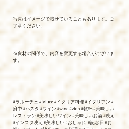
写真はイメージで載せていることもあります。ご
了承ください。
※
食材の関係で、内容を変更する場合がございま
す。
#
ラルーチェ
#laluce #
イタリア料理
#
イタリアン
#
府中
#
パスタ
#
ワイン
#wine #vino #
乾杯
#
美味しい
レストラン
#
美味しいワイン
#
美味しいお酒
#
映え
#
インスタ映え
#
美味しい
#
おしゃれ
#
記念日
#
お