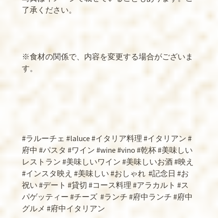
了承ください。
※
食材の関係で、内容を変更する場合がございま
す。
#
ラルーチェ
#laluce #
イタリア料理
#
イタリアン
#
府中
#
パスタ
#
ワイン
#wine #vino #
乾杯
#
美味しい
レストラン
#
美味しいワイン
#
美味しいお酒
#
映え
#
インスタ映え
#
美味しい
#
おしゃれ
#
記念日
#
お
祝い
#
デート
#
貸切
#
コース料理
#
アラカルト
#
ス
パゲッティー
#
チーズ
#
ランチ
#
府中ランチ
#
府中
グルメ
#
府中イタリアン