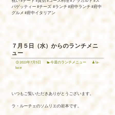
祝い
#
デート
#
貸切
#
コース料理
#
アラカルト
#
ス
パゲッティー
#
チーズ
#
ランチ
#
府中ランチ
#
府中
グルメ
#
府中イタリアン
７月５日（水）からのランチメニ
ュー
2023年7月5日
今週のランチメニュー
la-
luce
いつもご覧いただきありがとうございます。
ラ・ルーチェのソムリエの岩本です。