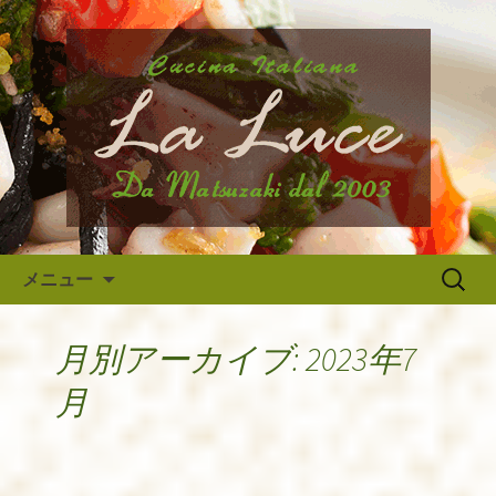
府中市、国分寺、調布などから近いイ
タリア料理『ラ・ルーチェ』のブログ
府中のイタリア料理『ラ・ルー
です。旬の食材の入荷情報や、新メニ
チェ』の最新情報
ュー・限定メニューなどの最新情報、
アルバイトさんや調理スタッフの求人
情報まで幅広く当店の情報をお届けい
たします。
コンテンツへ移動
検
メニュー
索:
月別アーカイブ: 2023年7
月