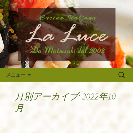
府中市、国分寺、調布などから近いイ
タリア料理『ラ・ルーチェ』のブログ
府中のイタリア料理『ラ・ルー
です。旬の食材の入荷情報や、新メニ
チェ』の最新情報
ュー・限定メニューなどの最新情報、
アルバイトさんや調理スタッフの求人
情報まで幅広く当店の情報をお届けい
たします。
コンテンツへ移動
検
メニュー
索:
月別アーカイブ: 2022年10
月