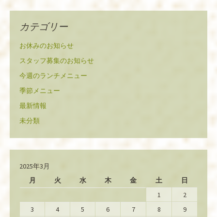
カテゴリー
お休みのお知らせ
スタッフ募集のお知らせ
今週のランチメニュー
季節メニュー
最新情報
未分類
2025年3月
月
火
水
木
金
土
日
1
2
3
4
5
6
7
8
9