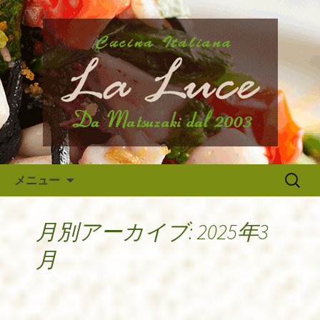
府中市、国分寺、調布などから近いイ
タリア料理『ラ・ルーチェ』のブログ
府中のイタリア料理『ラ・ルー
です。旬の食材の入荷情報や、新メニ
チェ』の最新情報
ュー・限定メニューなどの最新情報、
アルバイトさんや調理スタッフの求人
情報まで幅広く当店の情報をお届けい
たします。
コンテンツへ移動
検
メニュー
索:
月別アーカイブ: 2025年3
月