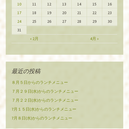
10
11
12
13
14
15
16
17
18
19
20
21
22
23
24
25
26
27
28
29
30
31
« 2月
4月 »
最近の投稿
８月５日からのランチメニュー
７月２９日(水)からのランチメニュー
７月２２日(水)からのランチメニュー
7月１５日(水)からのランチメニュー
7月８日(水)からのランチメニュー