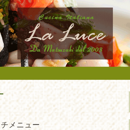
から近いイタリア料理『ラ・ルーチェ』
ニューなどの最新情報、アルバイトさん
タリア料理『ラ・
たします。
ー
ンチメニュー