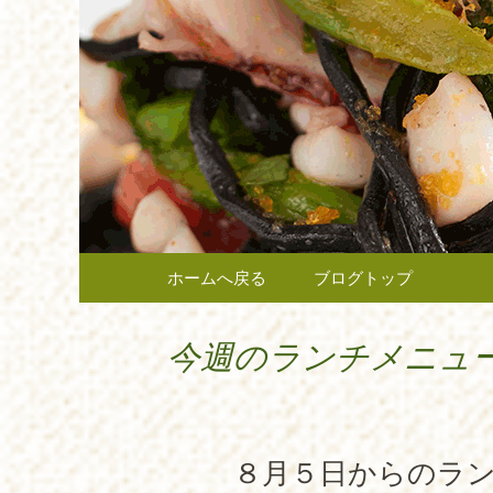
府中市、国分寺、調布など
報や、新メニュー・限定メ
府中のイ
広く当店の情報をお届けい
最新情報
コンテンツへ移動
ホームへ戻る
ブログトップ
今週のランチメニュ
８月５日からのラ