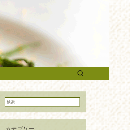
のブログです。旬の食材の入荷情
や調理スタッフの求人情報まで幅
ルーチェ』の
検
索:
検索:
カテゴリー