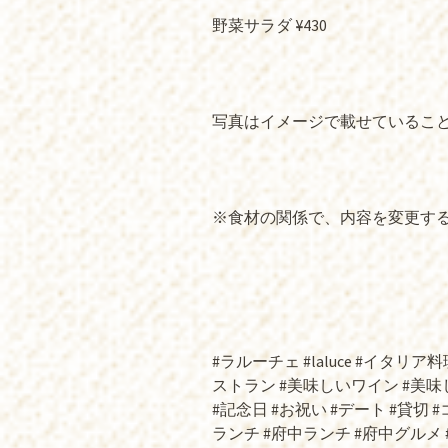
野菜サラダ ¥430
写真はイメージで載せているこ
※食材の関係で、内容を変更する場
#ラルーチェ #laluce #イタリア
ストラン #美味しいワイン #美味
#記念日 #お祝い #デート #貸切 
ランチ #府中ランチ #府中グル