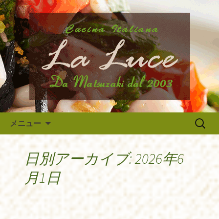
府中市、国分寺、調布などから近いイ
タリア料理『ラ・ルーチェ』のブログ
府中のイタリア料理『ラ・ルー
です。旬の食材の入荷情報や、新メニ
チェ』の最新情報
ュー・限定メニューなどの最新情報、
アルバイトさんや調理スタッフの求人
情報まで幅広く当店の情報をお届けい
たします。
コンテンツへ移動
検
メニュー
索:
日別アーカイブ: 2026年6
月1日