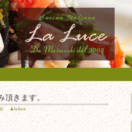
から近いイタリア料理『ラ・ルーチェ』
ニューなどの最新情報、アルバイトさん
タリア料理『ラ・
たします。
休み頂きます。
せ
la-luce