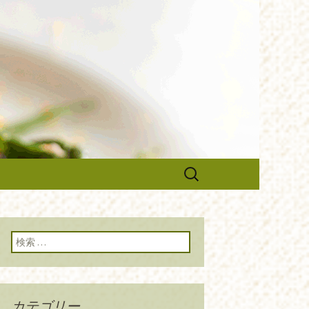
のブログです。旬の食材の入荷情
や調理スタッフの求人情報まで幅
ルーチェ』の
検
索:
検索:
カテゴリー