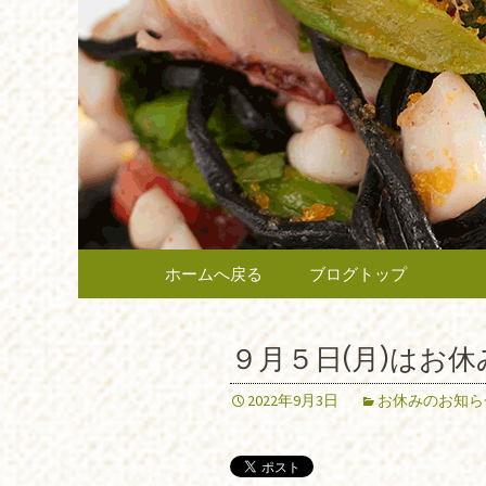
府中市、国分寺、調布など
報や、新メニュー・限定メ
府中のイ
広く当店の情報をお届けい
最新情報
コンテンツへ移動
ホームへ戻る
ブログトップ
９月５日(月)はお
2022年9月3日
お休みのお知ら