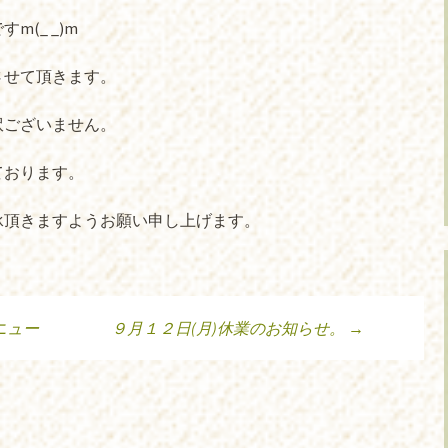
(_ _)m
させて頂きます。
訳ございません。
ております。
承頂きますようお願い申し上げます。
ニュー
９月１２日(月)休業のお知らせ。
→
ョン