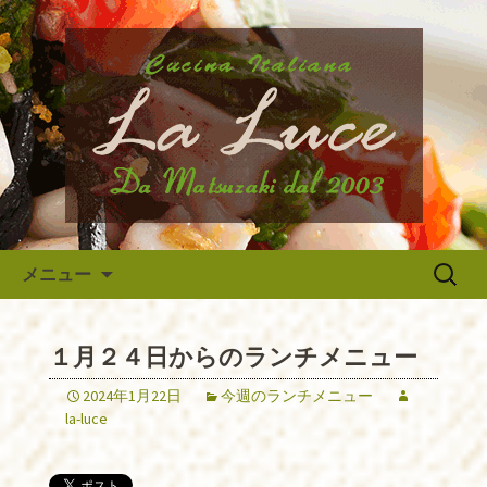
府中市、国分寺、調布などから近いイ
タリア料理『ラ・ルーチェ』のブログ
府中のイタリア料理『ラ・ルー
です。旬の食材の入荷情報や、新メニ
チェ』の最新情報
ュー・限定メニューなどの最新情報、
アルバイトさんや調理スタッフの求人
情報まで幅広く当店の情報をお届けい
たします。
コンテンツへ移動
検
メニュー
索:
１月２４日からのランチメニュー
2024年1月22日
今週のランチメニュー
la-luce