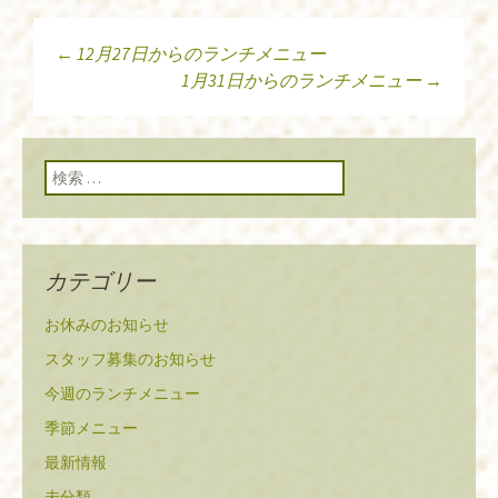
←
12月27日からのランチメニュー
投稿ナビゲーショ
1月31日からのランチメニュー
→
ン
検索:
カテゴリー
お休みのお知らせ
スタッフ募集のお知らせ
今週のランチメニュー
季節メニュー
最新情報
未分類