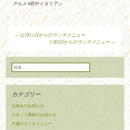
グルメ #府中イタリアン
←
12月11日からのランチメニュー
投稿ナビゲーショ
1月8日からのランチメニュー
→
ン
検索:
カテゴリー
お休みのお知らせ
スタッフ募集のお知らせ
今週のランチメニュー