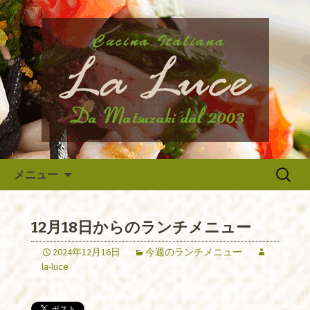
府中市、国分寺、調布などから近いイ
タリア料理『ラ・ルーチェ』のブログ
府中のイタリア料理『ラ・ルー
です。旬の食材の入荷情報や、新メニ
チェ』の最新情報
ュー・限定メニューなどの最新情報、
アルバイトさんや調理スタッフの求人
情報まで幅広く当店の情報をお届けい
たします。
コンテンツへ移動
検
メニュー
索:
12月18日からのランチメニュー
2024年12月16日
今週のランチメニュー
la-luce