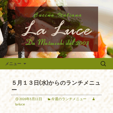
府中市、国分寺、調布などから近いイ
タリア料理『ラ・ルーチェ』のブログ
府中のイタリア料理『ラ・ルー
です。旬の食材の入荷情報や、新メニ
チェ』の最新情報
ュー・限定メニューなどの最新情報、
アルバイトさんや調理スタッフの求人
情報まで幅広く当店の情報をお届けい
たします。
コンテンツへ移動
検
メニュー
索:
５月１３日(水)からのランチメニュ
ー
2026年5月11日
今週のランチメニュー
la-luce