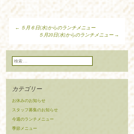
←
５月６日(水)からのランチメニュー
投稿ナビゲーショ
５月20日(水)からのランチメニュー
→
ン
検索:
カテゴリー
お休みのお知らせ
スタッフ募集のお知らせ
今週のランチメニュー
季節メニュー