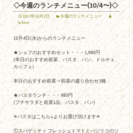
◇今週のランチメニュー(10/4〜)◇
2017年10月2日
今週のランチメニュー
la-luce
10月4日(水)からのランチメニュー
★シェフのおすすめセット・・・1,980円
(本日のおすすめ前菜、パスタ、パン、ドルチェ、
カッフェ)
本日のおすすめ前菜⇒前菜の盛り合わせ3種
★パスタランチ・・・980円
(プチサラダと前菜1品、パスタ、パン)
✳︎パスタはこちら↓よりお選び頂けます✳︎
①スパゲッティ フレッシュトマトとバジリコのソ