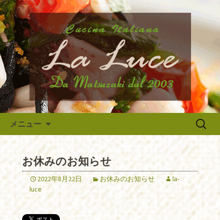
府中市、国分寺、調布などから近いイ
タリア料理『ラ・ルーチェ』のブログ
府中のイタリア料理『ラ・ルー
です。旬の食材の入荷情報や、新メニ
チェ』の最新情報
ュー・限定メニューなどの最新情報、
アルバイトさんや調理スタッフの求人
情報まで幅広く当店の情報をお届けい
たします。
コンテンツへ移動
検
メニュー
索:
お休みのお知らせ
2022年8月22日
お休みのお知らせ
la-
luce