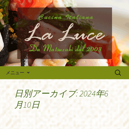
府中市、国分寺、調布などから近いイ
タリア料理『ラ・ルーチェ』のブログ
府中のイタリア料理『ラ・ルー
です。旬の食材の入荷情報や、新メニ
チェ』の最新情報
ュー・限定メニューなどの最新情報、
アルバイトさんや調理スタッフの求人
情報まで幅広く当店の情報をお届けい
たします。
コンテンツへ移動
検
メニュー
索:
日別アーカイブ: 2024年6
月10日