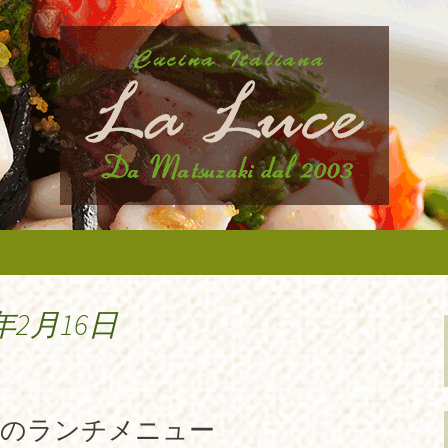
から近いイタリア料理『ラ・ルーチェ』
ニューなどの最新情報、アルバイトさん
タリア料理『ラ・
たします。
年2月16日
らのランチメニュー