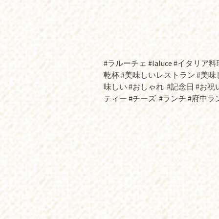
#ラルーチェ #laluce #イタリア料理 
乾杯 #美味しいレストラン #美味
味しい #おしゃれ
#記念日 #お祝い
ティー #チーズ
#ランチ #府中ラ