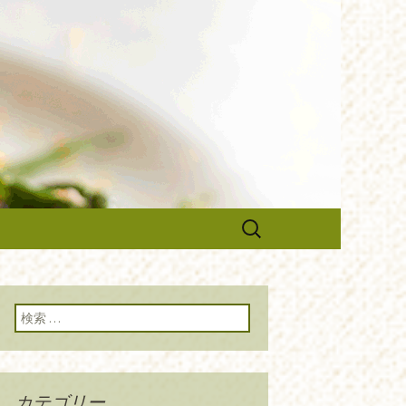
のブログです。旬の食材の入荷情
や調理スタッフの求人情報まで幅
ルーチェ』の
検
索:
検索:
カテゴリー