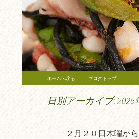
府中市、国分寺、調布など
報や、新メニュー・限定メ
府中のイ
広く当店の情報をお届けい
最新情報
コンテンツへ移動
ホームへ戻る
ブログトップ
日別アーカイブ: 2025
２月２０日木曜か