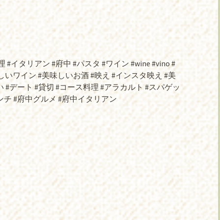
#イタリアン #府中 #パスタ #ワイン #wine #vino #
しいワイン #美味しいお酒 #映え #インスタ映え #美
 #デート #貸切 #コース料理 #アラカルト #スパゲッ
ンチ #府中グルメ #府中イタリアン