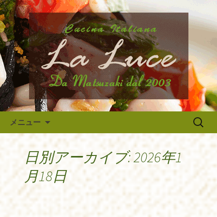
府中市、国分寺、調布などから近いイ
タリア料理『ラ・ルーチェ』のブログ
府中のイタリア料理『ラ・ルー
です。旬の食材の入荷情報や、新メニ
チェ』の最新情報
ュー・限定メニューなどの最新情報、
アルバイトさんや調理スタッフの求人
情報まで幅広く当店の情報をお届けい
たします。
コンテンツへ移動
検
メニュー
索:
日別アーカイブ: 2026年1
月18日