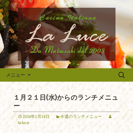
府中市、国分寺、調布などから近いイ
タリア料理『ラ・ルーチェ』のブログ
府中のイタリア料理『ラ・ルー
です。旬の食材の入荷情報や、新メニ
チェ』の最新情報
ュー・限定メニューなどの最新情報、
アルバイトさんや調理スタッフの求人
情報まで幅広く当店の情報をお届けい
たします。
コンテンツへ移動
検
メニュー
索:
１月２１日(水)からのランチメニュ
ー
2026年1月18日
今週のランチメニュー
la-luce