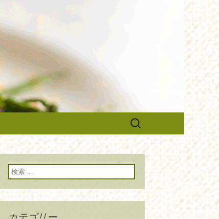
のブログです。旬の食材の入荷情
や調理スタッフの求人情報まで幅
ルーチェ』の
検
索:
検索:
カテゴリー