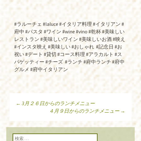
#ラルーチェ #laluce #イタリア料理 #イタリアン #
府中 #パスタ #ワイン #wine #vino #乾杯 #美味しい
レストラン #美味しいワイン #美味しいお酒 #映え
#インスタ映え #美味しい #おしゃれ
#記念日 #お
祝い #デート #貸切 #コース料理 #アラカルト #ス
パゲッティー #チーズ
#ランチ #府中ランチ #府中
グルメ #府中イタリアン
←
3月２６日からのランチメニュー
投稿ナビゲーショ
４月９日からのランチメニュー
→
ン
検索: