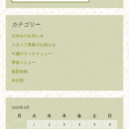
カテゴリー
お休みのお知らせ
スタッフ募集のお知らせ
今週のランチメニュー
季節メニュー
最新情報
未分類
2025年4月
月
火
水
木
金
土
日
1
2
3
4
5
6