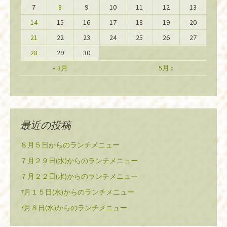
7
8
9
10
11
12
13
14
15
16
17
18
19
20
21
22
23
24
25
26
27
28
29
30
« 3月
5月 »
最近の投稿
８月５日からのランチメニュー
７月２９日(水)からのランチメニュー
７月２２日(水)からのランチメニュー
7月１５日(水)からのランチメニュー
7月８日(水)からのランチメニュー