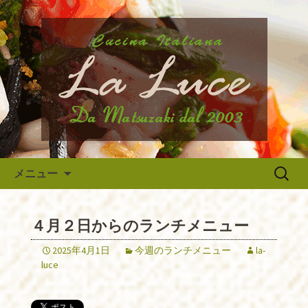
府中市、国分寺、調布などから近いイ
タリア料理『ラ・ルーチェ』のブログ
府中のイタリア料理『ラ・ルー
です。旬の食材の入荷情報や、新メニ
チェ』の最新情報
ュー・限定メニューなどの最新情報、
アルバイトさんや調理スタッフの求人
情報まで幅広く当店の情報をお届けい
たします。
コンテンツへ移動
検
メニュー
索:
４月２日からのランチメニュー
2025年4月1日
今週のランチメニュー
la-
luce