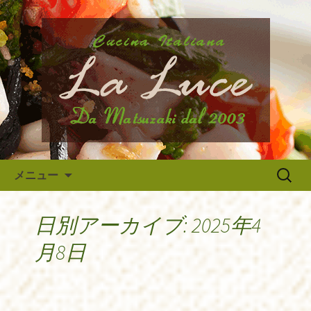
府中市、国分寺、調布などから近いイ
タリア料理『ラ・ルーチェ』のブログ
府中のイタリア料理『ラ・ルー
です。旬の食材の入荷情報や、新メニ
チェ』の最新情報
ュー・限定メニューなどの最新情報、
アルバイトさんや調理スタッフの求人
情報まで幅広く当店の情報をお届けい
たします。
コンテンツへ移動
検
メニュー
索:
日別アーカイブ: 2025年4
月8日