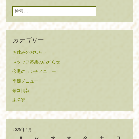
検索:
カテゴリー
お休みのお知らせ
スタッフ募集のお知らせ
今週のランチメニュー
季節メニュー
最新情報
未分類
2025年4月
月
火
水
木
金
土
日