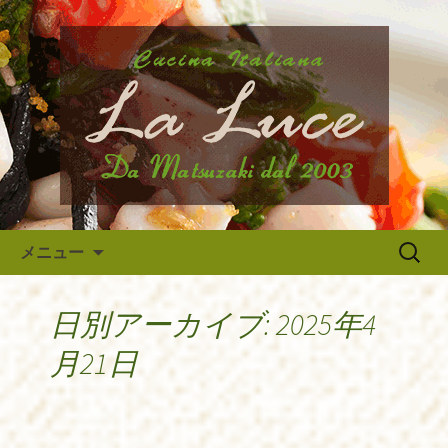
府中市、国分寺、調布などから近いイ
タリア料理『ラ・ルーチェ』のブログ
府中のイタリア料理『ラ・ルー
です。旬の食材の入荷情報や、新メニ
チェ』の最新情報
ュー・限定メニューなどの最新情報、
アルバイトさんや調理スタッフの求人
情報まで幅広く当店の情報をお届けい
たします。
コンテンツへ移動
検
メニュー
索:
日別アーカイブ: 2025年4
月21日