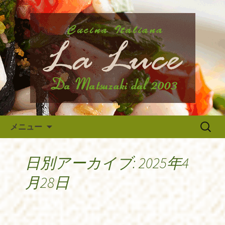
府中市、国分寺、調布などから近いイ
タリア料理『ラ・ルーチェ』のブログ
府中のイタリア料理『ラ・ルー
です。旬の食材の入荷情報や、新メニ
チェ』の最新情報
ュー・限定メニューなどの最新情報、
アルバイトさんや調理スタッフの求人
情報まで幅広く当店の情報をお届けい
たします。
コンテンツへ移動
検
メニュー
索:
日別アーカイブ: 2025年4
月28日