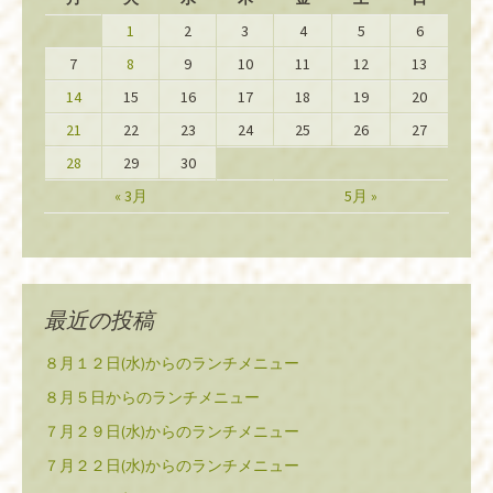
1
2
3
4
5
6
7
8
9
10
11
12
13
14
15
16
17
18
19
20
21
22
23
24
25
26
27
28
29
30
« 3月
5月 »
最近の投稿
８月１２日(水)からのランチメニュー
８月５日からのランチメニュー
７月２９日(水)からのランチメニュー
７月２２日(水)からのランチメニュー