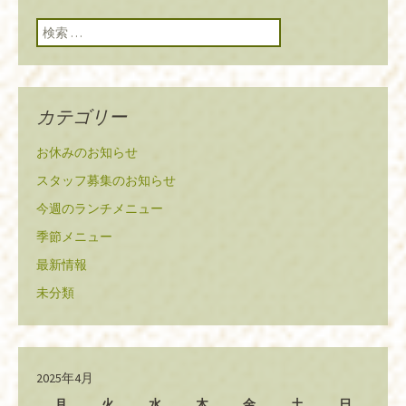
検索:
カテゴリー
お休みのお知らせ
スタッフ募集のお知らせ
今週のランチメニュー
季節メニュー
最新情報
未分類
2025年4月
月
火
水
木
金
土
日